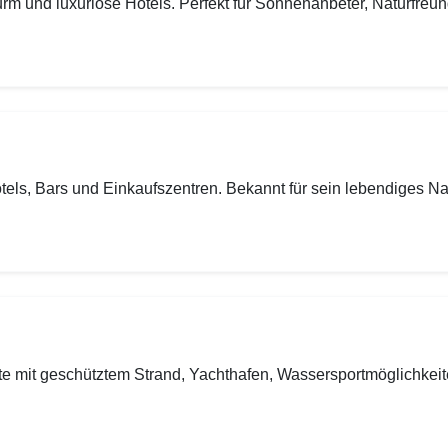
rm und luxuriöse Hotels. Perfekt für Sonnenanbeter, Naturfr
otels, Bars und Einkaufszentren. Bekannt für sein lebendiges N
te mit geschütztem Strand, Yachthafen, Wassersportmöglichkeit